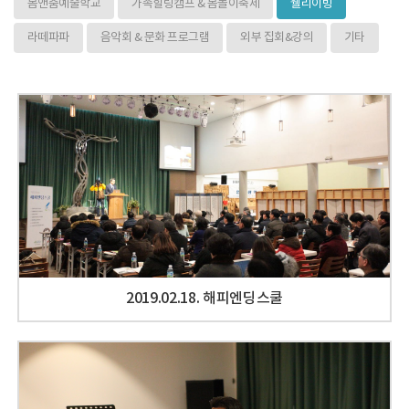
몸앤춤예술학교
가족힐링캠프 & 몸놀이축제
웰리이빙
라떼파파
음악회 & 문화 프로그램
외부 집회&강의
기타
2019.02.18. 해피엔딩스쿨