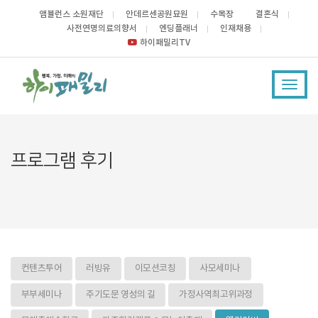
앰뷸런스 소원재단
안데르센공원묘원
수목장
결혼식
사전연명의료의향서
엔딩플래너
인재채용
하이패밀리TV
Toggl
navig
프로그램 후기
컨텐츠투어
러빙유
이모션코칭
사모세미나
부부세미나
주기도문 영성의 길
가정사역최고위과정