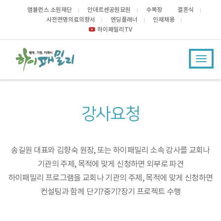
앰뷸런스 소원재단
안데르센공원묘원
수목장
결혼식
사전연명의료의향서
엔딩플래너
인재채용
하이패밀리TV
Toggl
navig
강사요청
송길원 대표와 김향숙 원장, 또는 하이패밀리 소속 강사를 교회나
기관의 주제, 목적에 맞게 신청하면 외부로 파견
하이패밀리 프로그램을 교회나 기관의 주제, 목적에 맞게 신청하면
컨설팅과 함께 단기?중기?장기 프로젝트 수행