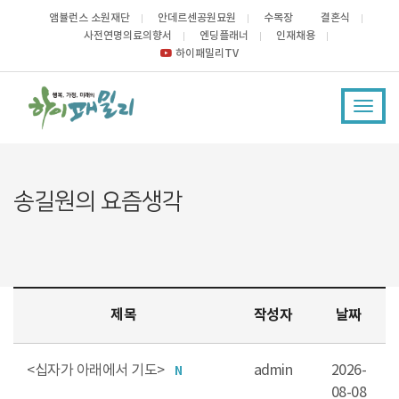
앰뷸런스 소원재단
안데르센공원묘원
수목장
결혼식
사전연명의료의향서
엔딩플래너
인재채용
하이패밀리TV
Toggl
navig
송길원의 요즘생각
제목
작성자
날짜
<십자가 아래에서 기도>
admin
2026-
N
08-08